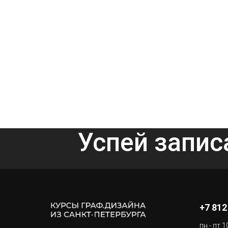
Успей запис
+7 812
пн - пт 1